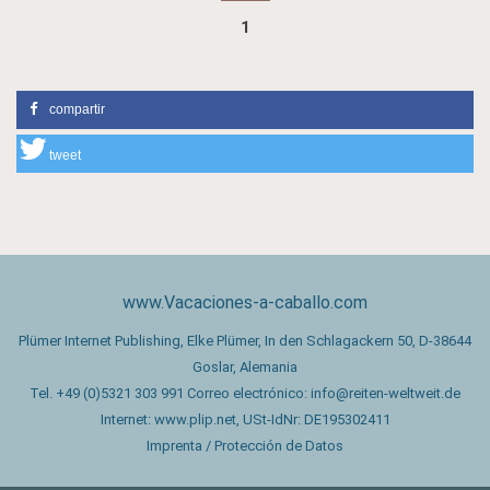
1
compartir
tweet
www.Vacaciones-a-caballo.com
Plümer Internet Publishing, Elke Plümer, In den Schlagackern 50, D-38644
Goslar, Alemania
Tel. +49 (0)5321 303 991 Correo electrónico:
info@reiten-weltweit.de
Internet:
www.plip.net
, USt-IdNr: DE195302411
Imprenta / Protección de Datos