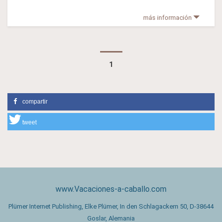
más información
1
compartir
tweet
www.Vacaciones-a-caballo.com
Plümer Internet Publishing, Elke Plümer, In den Schlagackern 50, D-38644
Goslar, Alemania