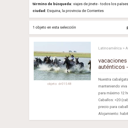
término de búsqueda:
viajes de jinete - todos los paíse
ciudad:
Esquina, la provincia de Corrientes
1 objeto en esta selección
Latinoamérica > A
vacaciones 
auténticos 
Nuestra cabalgata
objeto: dr01548
manteniendo viva l
para máximo 12 h
Caballos: >20 (cab
precio para caball
Alojamiento: habit