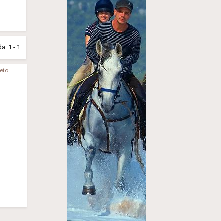
a: 1 - 1
jeto
o