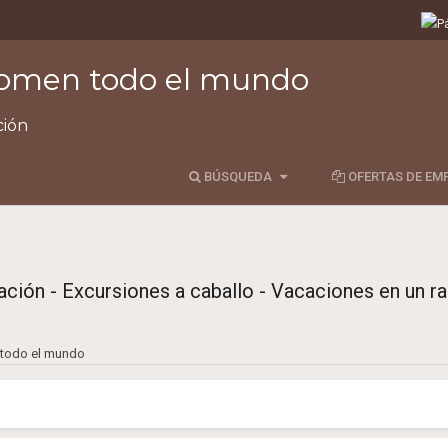
comen todo el mundo
ción
BÚSQUEDA
BÚSQUEDA
OFERTAS DE EM
Búsqueda de ubicación
Búsqueda de cliente
ación - Excursiones a caballo - Vacaciones en un r
n todo el mundo