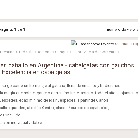
s
página: 1 de 1
número de viviend
Guardar el ob
rgentina > Todas las Regiones > Esquina, la provincia de Corrientes
en caballo en Argentina - cabalgatas con gauchos
- Excelencia en cabalgatas!
 surge como un homenaje al gaucho, llena de encanto y tradiciones,
a magia que sólo el gaucho correntino tiene. abierto: todo el año, alojamient
uéspedes, edad mínimo de los huéspedes: a partir de 6 años
allos grandes, al estilo Oeste), clases / cursos de equitación,
os: incluido,
ación individual / doble,