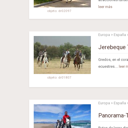
leer más
objeto: dr02097
Europa > España >
Jerebeque T
Gredos, en el cora
ecuestres....
leer 
objeto: dr01807
Europa > España >
Panorama-Tr
Rutas de larga dis