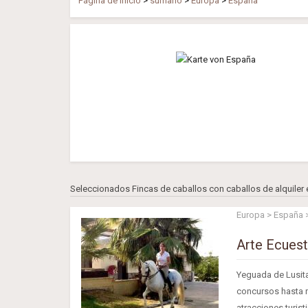
Página de inicio
>
sumario
>
Europa
>
España
Seleccionados Fincas de caballos con caballos de alquiler e
Europa > España >
Arte Ecuest
Yeguada de Lusita
concursos hasta n
atracciones turist