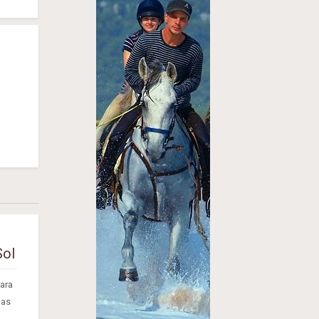
Sol
ara
has
..