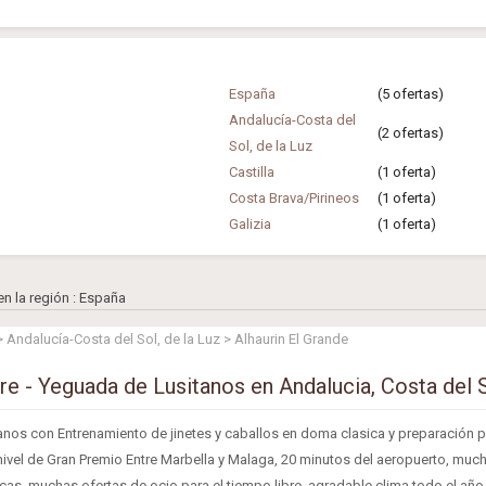
España
(5 ofertas)
Andalucía-Costa del
(2 ofertas)
Sol, de la Luz
Castilla
(1 oferta)
Costa Brava/Pirineos
(1 oferta)
Galizia
(1 oferta)
n la región : España
 Andalucía-Costa del Sol, de la Luz > Alhaurin El Grande
re - Yeguada de Lusitanos en Andalucia, Costa del 
nos con Entrenamiento de jinetes y caballos en doma clasica y preparación p
ivel de Gran Premio Entre Marbella y Malaga, 20 minutos del aeropuerto, muc
icas, muchas ofertas de ocio para el tiempo libre, agradable clima todo el año.