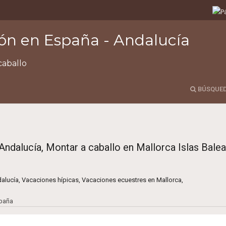
ón en España - Andalucía
caballo
BÚSQUE
BÚSQUE
Búsqueda de
Búsqueda de 
Andalucía, Montar a caballo en Mallorca Islas Balea
dalucía, Vacaciones hípicas, Vacaciones ecuestres en Mallorca,
spaña