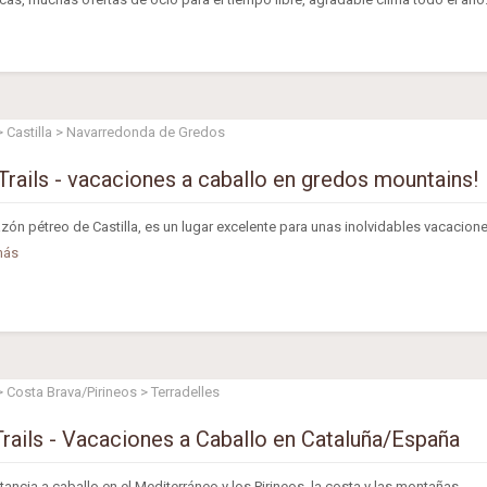
 Castilla > Navarredonda de Gredos
rails - vacaciones a caballo en gredos mountains!
zón pétreo de Castilla, es un lugar excelente para unas inolvidables vacacion
más
 Costa Brava/Pirineos > Terradelles
ails - Vacaciones a Caballo en Cataluña/España
tancia a caballo en el Mediterráneo y los Pirineos, la costa y las montañas-