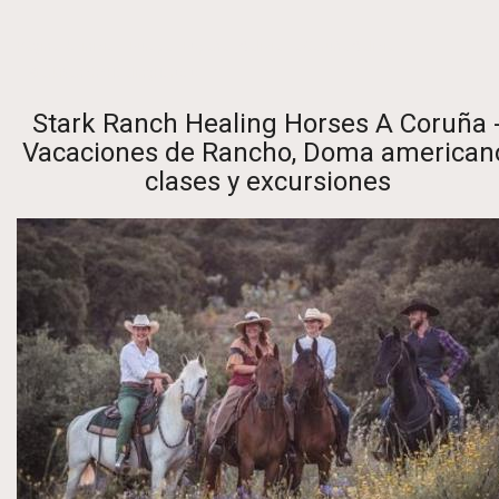
Página de inicio
-
Europa
-
España
-
Galizia
- a Coruña Galicia
- StarkRanch&HealingHorses
Stark Ranch Healing Horses A Coruña 
Vacaciones de Rancho, Doma american
clases y excursiones