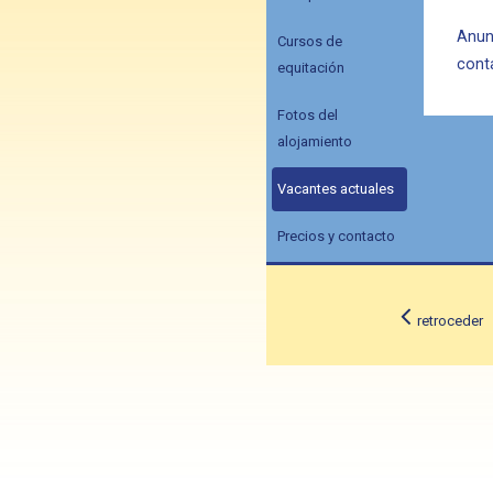
Anun
Cursos de
cont
equitación
Fotos del
alojamiento
Vacantes actuales
Precios y contacto
retroceder