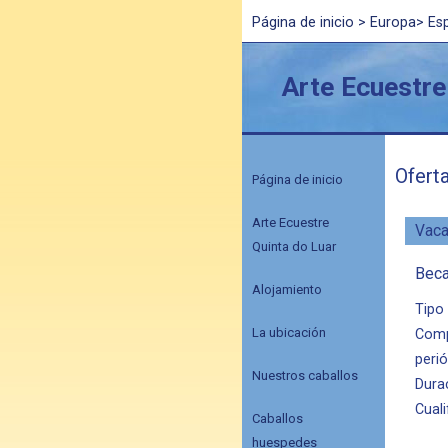
Página de inicio
>
Europa
>
Es
Arte Ecuestre
Ofert
Página de inicio
Arte Ecuestre
Vaca
Quinta do Luar
Beca
Alojamiento
Tipo
La ubicación
Comp
peri
Nuestros caballos
Dura
Cuali
Caballos
huespedes