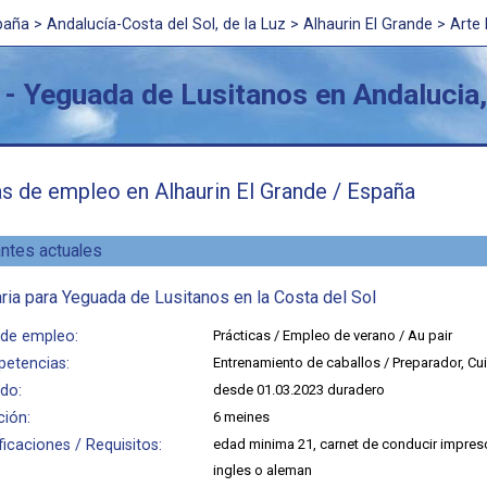
paña
>
Andalucía-Costa del Sol, de la Luz
> Alhaurin El Grande > Arte
 - Yeguada de Lusitanos en Andalucia,
as de empleo en Alhaurin El Grande / España
ntes actuales
ria para Yeguada de Lusitanos en la Costa del Sol
 de empleo:
Prácticas / Empleo de verano / Au pair
etencias:
Entrenamiento de caballos / Preparador, Cu
ódo:
desde 01.03.2023 duradero
ción:
6 meines
ficaciones / Requisitos:
edad minima 21, carnet de conducir impres
ingles o aleman