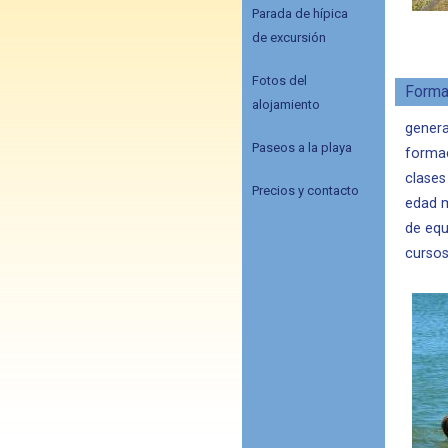
Parada de hípica
de excursión
Fotos del
Forma
alojamiento
genera
Paseos a la playa
forma
clases
Precios y contacto
edad m
de equ
cursos