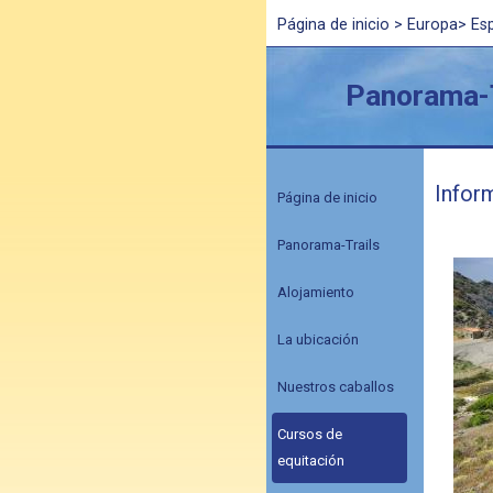
Página de inicio
>
Europa
>
Es
Panorama-T
Infor
Página de inicio
Panorama-Trails
Alojamiento
La ubicación
Nuestros caballos
Cursos de
equitación