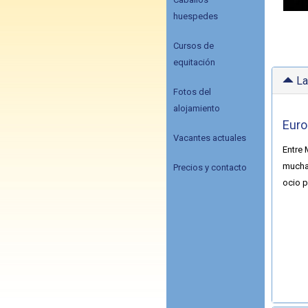
huespedes
Cursos de
equitación
La
Fotos del
alojamiento
Euro
Vacantes actuales
Entre 
muchas
Precios y contacto
ocio p