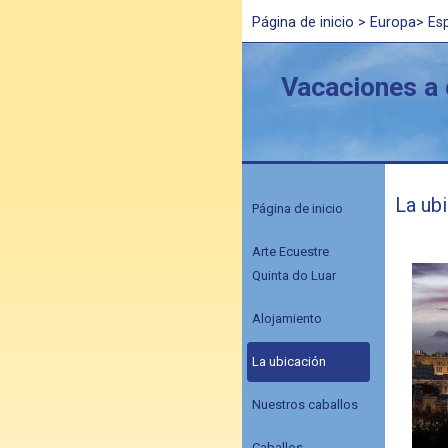
Página de inicio
>
Europa
>
Es
Vacaciones a 
La ub
Página de inicio
Arte Ecuestre
Quinta do Luar
Alojamiento
La ubicación
Nuestros caballos
Caballos