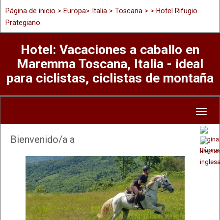
Página de inicio
>
Europa
>
Italia
>
Toscana
> > Hotel Rifugio
Prategiano
Hotel: Vacaciones a caballo en
Maremma Toscana, Italia - ideal
para ciclistas, ciclistas de montaña
Toggl
naviga
Bienvenido/a a