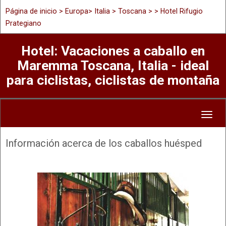
Página de inicio
>
Europa
>
Italia
>
Toscana
> > Hotel Rifugio
Prategiano
Hotel: Vacaciones a caballo en
Maremma Toscana, Italia - ideal
para ciclistas, ciclistas de montaña
Toggl
naviga
Información acerca de los caballos huésped