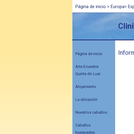
Página de inicio
>
Europa
>
Es
Clin
Infor
Página de inicio
Arte Ecuestre
Quinta do Luar
Alojamiento
La ubicación
Nuestros caballos
Caballos
huespedes