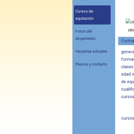
Cursos de
equitación
cli
Fotos del
alojamiento
Forma
Vacantes actuales
genera
forma
Precios y contacto
clases
edad m
de equ
cualif
cursos
cursos