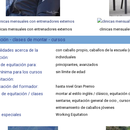
nicas mensuales con entrenadores externos
clinicas mensuale
ción - clases de montar - cursos
lidades acerca de la
con caballo propio, caballos de la escuela (
individuales
ción:
 de equitación para:
principiantes, avanzados
ínima para los cursos
sin límite de edad
itación:
icación del formador:
hasta nivel Gran Premio
 de equitación / clases
montar al estilo inglés / clásico, equitación
sentarse, equitación general de ocio , cursos
entrenamiento de caballos jóvenes
 especiales
Working Equitation