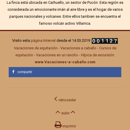
La finca está ubicada en Carhuello, un sector de Pucón. Esta región es
considerada un emocionante imán al aire libre y es el hogar de varios
parques nacionales y volcanes. Entre ellos tambien se encuentra el
famoso volcán activo Villarrica.
Visito esta
página Internet
desde el 14.03.2019:
Vacaciones de equitación - Vacaciones a caballo - Cursos de
equitación - Vacaciones en un rancho - Hípica de excursión:
www.Vacaciones-a-caballo.com
compartir
retroceder
subir
imprimir